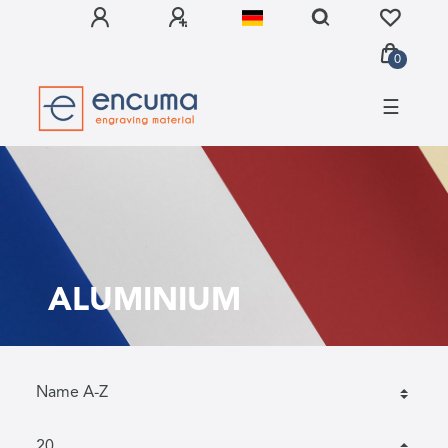
0
☰
ALUMINIUM