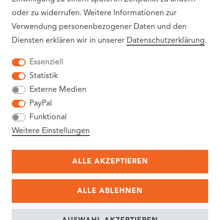
oder zu widerrufen. Weitere Informationen zur
Verwendung personenbezogener Daten und den
Diensten erklären wir in unserer
Daten­schutz­erklärung
.
INFORMATIONEN
Essenziell
Statistik
VERSANDKOSTEN
Externe Medien
PayPal
NEWSLETTER
Funktional
AGB
Weitere Einstellungen
WIEDERRUFSRECHT
ALLE AKZEPTIEREN
DATENSCHUTZERKLÄRUNG
ALLE ABLEHNEN
IMPRESSUM