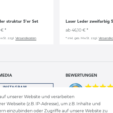
er struktur 5'er Set
Laser Leder zweifarbig 5
 € *
ab 46,10 € *
MwSt.
zzgl.
Versandkosten
*
inkl. ges. MwSt.
zzgl.
Versandk
MEDIA
BEWERTUNGEN
INSTAGRAM
auf unserer Website und verarbeiten
LINKEDIN
 Webseite (z.B. IP-Adresse), um z.B. Inhalte und
tern einzubinden oder Zugriffe auf unsere Website zu
FACEBOOK