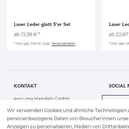
Laser Leder glatt 5'er Set
Laser Led
ab 13,38 € *
ab 22,87
*
inkl. ges. MwSt.
zzgl.
Versandkosten
*
inkl. ges. 
KONTAKT
SOCIAL 
encuma Handels GmbH
Wir verwenden Cookies und ähnliche Technologien 
Dorfplatz 17, 9121 Tainach
personenbezogene Daten von Besucher:innen unserer
office@encuma.at
Anzeigen zu personalisieren, Medien von Drittanbie