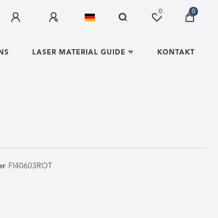
0
0
NS
LASER MATERIAL GUIDE
KONTAKT
er
FI40603ROT