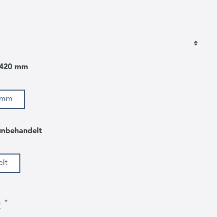
 420 mm
0 mm
unbehandelt
lt
*
R