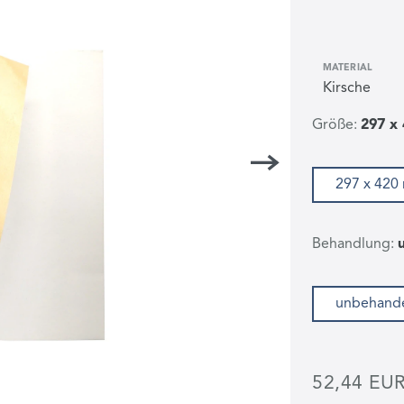
MATERIAL
Größe:
297 x
297 x 42
Behandlung:
unbehande
52,44 EU