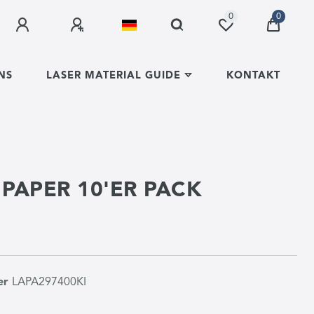
0
0
NS
LASER MATERIAL GUIDE
KONTAKT
 PAPER 10'ER PACK
er
LAPA297400KI